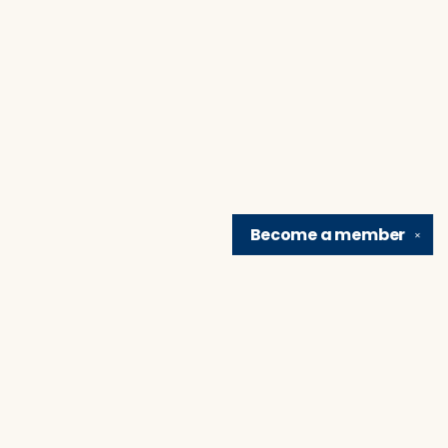
Become a
member
✕