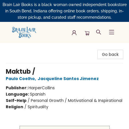
Brain Lair Books is a black woman owned independent bookstore
in South Bend, Indiana offering online book orders, shipping, in-
store pickup, and curated staff recommendations.
Brain Lair Books
Go back
Maktub /
Paulo Coelho
,
Jacqueline Santos Jimenez
Publisher:
HarperCollins
Language:
Spanish
Self-Help
/
Personal Growth / Motivational & Inspirational
Religion
/
Spirituality